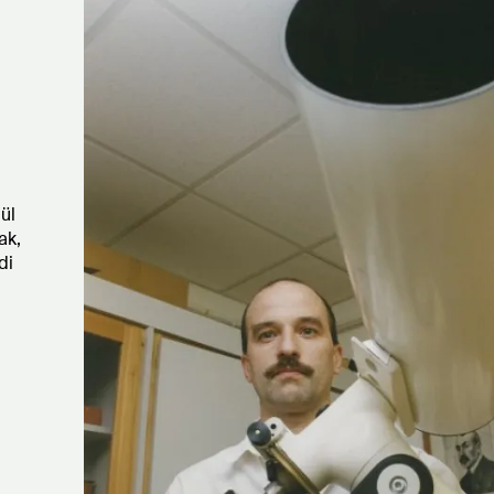
ül
ak,
di