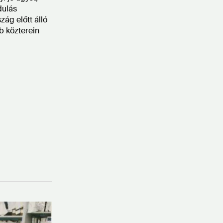
dulás
zág előtt álló
bb közterein