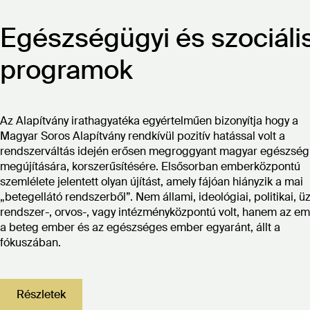
Egészségügyi és szociáli
programok
Az Alapítvány irathagyatéka egyértelműen bizonyítja hogy a
Magyar Soros Alapítvány rendkívül pozitív hatással volt a
rendszerváltás idején erősen megroggyant magyar egészsé
megújítására, korszerűsítésére. Elsősorban emberközpontú
szemlélete jelentett olyan újítást, amely fájóan hiányzik a mai
„betegellátó rendszerből”. Nem állami, ideológiai, politikai, üzl
rendszer-, orvos-, vagy intézményközpontú volt, hanem az em
a beteg ember és az egészséges ember egyaránt, állt a
fókuszában.
Részletek