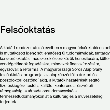
Felsőoktatás
A kádári rendszer utolsó éveiben a magyar felsőoktatáson bel
is mutatkozott igény, sőt lehetőség új tudományágak, tantárgy
korszerű oktatási módszerek és eszközök honosítására, külföl
vendégelőadók fogadására, mindezek finanszírozására,
egyszóval: a reformra. A magyarországi Soros Alapítvány
felsőoktatási programjai az alapképzéstől a doktori és
posztdoktori ösztöndíjakig, a kutatók hazatérését segítő
fizetéskiegészítéstől a külföldi konferenciarészvételi
támogatásig, a társadalomtudományoktól a
természettudományokon át a kultúráig és a művészetekig
terjedtek.