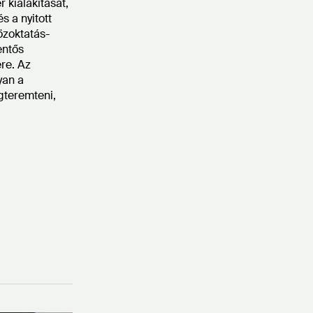
 kialakítását,
s a nyitott
özoktatás-
entős
re. Az
yan a
gteremteni,