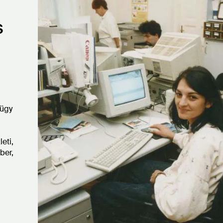
s
gügy
eti,
ber,