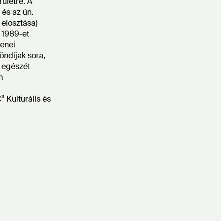
rületre. A
 és az ún.
elosztása)
 1989-et
zenei
öndíjak sora,
e egészét
n
 Kulturális és