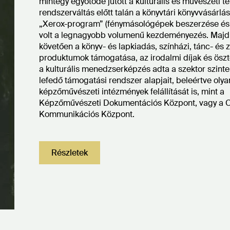
mintegy egyötöde jutott a kulturális és művészeti te
rendszerváltás előtt talán a könyvtári könyvvásárlás
„Xerox-program” (fénymásológépek beszerzése és 
volt a legnagyobb volumenű kezdeményezés. Majd
követően a könyv- és lapkiadás, színházi, tánc- és 
produktumok támogatása, az irodalmi díjak és öszt
a kulturális menedzserképzés adta a szektor szint
lefedő támogatási rendszer alapjait, beleértve olya
képzőművészeti intézmények felállítását is, mint a
Képzőművészeti Dokumentációs Központ, vagy a C³
Kommunikációs Központ.
Részletek