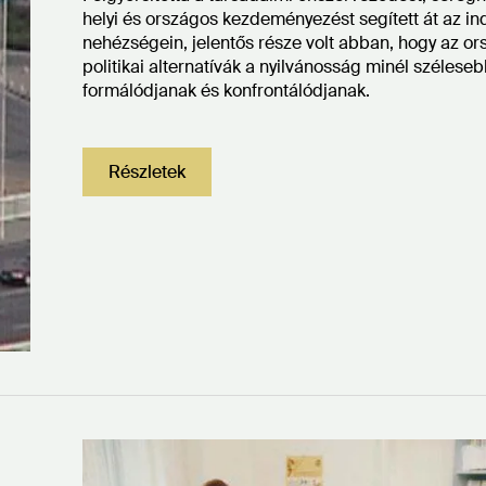
helyi és országos kezdeményezést segített át az in
nehézségein, jelentős része volt abban, hogy az ors
politikai alternatívák a nyilvánosság minél szélese
formálódjanak és konfrontálódjanak.
Részletek