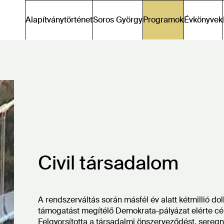
sfh-
Alapítványtörténet
Soros György
Programok
Évkönyvek
main-
hu
Civil társadalom
A rendszerváltás során másfél év alatt kétmillió dol
támogatást megítélő Demokrata-pályázat elérte cél
Felgyorsította a társadalmi önszerveződést, seregny