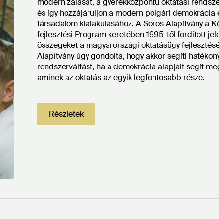
modernizálását, a gyerekközpontú oktatási rendszer
és így hozzájáruljon a modern polgári demokrácia é
társadalom kialakulásához. A Soros Alapítvány a K
fejlesztési Program keretében 1995-től fordított jel
összegeket a magyarországi oktatásügy fejlesztésé
Alapítvány úgy gondolta, hogy akkor segíti hatékon
rendszerváltást, ha a demokrácia alapjait segít me
aminek az oktatás az egyik legfontosabb része.
Részletek